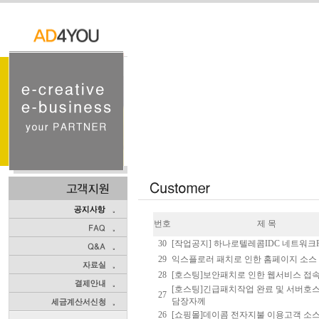
번호
제 목
30
[작업공지] 하나로텔레콤IDC 네트워크
29
익스플로러 패치로 인한 홈페이지 소스
28
[호스팅]보안패치로 인한 웹서비스 접속
[호스팅]긴급패치작업 완료 및 서버호
27
담장자께
26
[쇼핑몰]데이콤 전자지불 이용고객 소